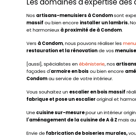
Les domaines d'expertise des 
Nos
artisans-menuisiers à Condom
sont exp
massif
ou bien encore
installer un lambris.
No
et harmonieux
à proximité de à Condom
.
Vers
à Condom
, nous pouvons réaliser les
menui
restauration et la rénovation
de vos
menuiser
[aussi], spécialistes en
ébénisterie
, nos
artisan
façades d'
armoire en bois
ou bien encore
amé
Condom
au service de votre intérieur.
Vous souhaitez un
escalier en bois massif
réal
fabrique et pose un escalier
original et harmo
Une
cuisine sur-mesure
pour un intérieur origi
l'aménagement de la cuisine de A à Z
mais aus
Envie de
fabrication de boiseries murales,
vou