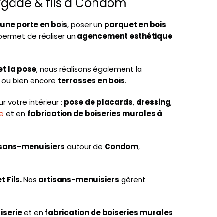
urgade & fils à Condom
une porte en bois
, poser un
parquet en bois
permet de réaliser un
agencement esthétique
et la pose
, nous réalisons également la
ou bien encore
terrasses en bois
.
r votre intérieur :
pose de placards
,
dressing
,
ie
et en
fabrication de boiseries murales à
isans-menuisiers
autour de
Condom,
 Fils.
Nos
artisans-menuisiers
gèrent
iserie
et en
fabrication de boiseries murales