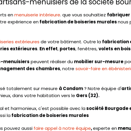
artisans-menuisiers de la société Bo
erts en
menuiserie intérieure
. que vous souhaitiez
fabriquer 
tre expérience en
fabrication de boiseries murales
nous 
series extérieures
de votre bâtiment. Outre la
fabrication 
ies extérieures
.
En effet
,
portes
, fenêtres,
volets en bois
s-menuisiers
peuvent réaliser du
mobilier sur-mesure
pou
nagement des chambres
, notre
savoir-faire en ébénister
isé totalement sur mesure
à Condom
? Notre équipe d'
art
nieux, dans votre habitation vers le
Gers (32).
nal et harmonieux, c'est possible avec la
société Bourgade et
si la
fabrication de boiseries murales
s pouvez aussi
faire appel à notre équipe
,
experte en
menu